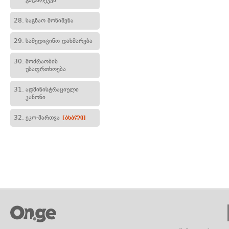
გადარეკვა
28.
საგზაო მონიშვნა
29.
სამედიცინო დახმარება
30.
მოძრაობის
უსაფრთხოება
31.
ადმინისტრაციული
კანონი
32.
ეკო-მართვა
[ახალი]