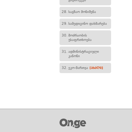
გადარეკვა
28.
საგზაო მონიშვნა
29.
სამედიცინო დახმარება
30.
მოძრაობის
უსაფრთხოება
31.
ადმინისტრაციული
კანონი
32.
ეკო-მართვა
[ახალი]