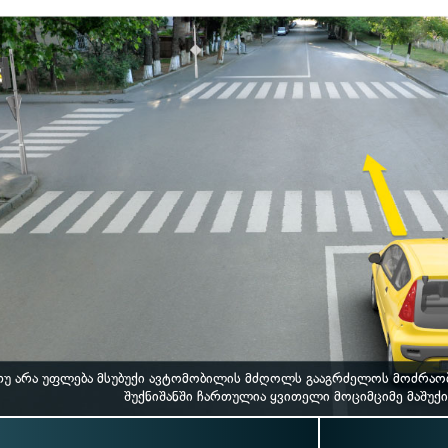
თუ არა უფლება მსუბუქი ავტომობილის მძღოლს გააგრძელოს მოძრაო
შუქნიშანში ჩართულია ყვითელი მოციმციმე მაშუქი