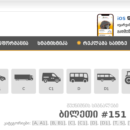
iOS
ივარჯი
გადმო
ნფორმაცია
სტატისტიკა
რეკლამა საიტზე
1
C
C1
D
D1
შუქნიშნის სიგნალები
ბილეთი #151
კატეგორიები:
[A, A1]
,
[B, B1]
,
[C]
,
[C1]
,
[D]
,
[D1]
,
[T, S]
,
[