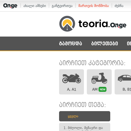
ახალი ამბები
განტვირთვა
მართვის მოწმობა
ძებნა
გამოცდა
ბილეთები
ი
აირჩიეთ კატეგორია:
A, A1
AM
B, B
NEW
აირჩიეთ თემა:
ყველა
1.
მძღოლი, მგზავრი და