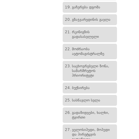
19.
გაჩერება დგომა
20.
გზაჯვარედინის გავლა
21.
რკინიგზის
გადასასვლელი
22.
მოძრაობა
ავტომაგისტრალზე
23.
საცხოვრებელი ზონა,
სამარშრუტოს
პრიორიტეტი
24.
ბუქსირება
25.
სასწავლო სვლა
26.
გადაზიდვები, ხალხი,
ტვირთი
27.
ველოსიპედი, მოპედი
და პირუტყვის