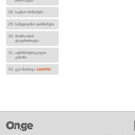
გადარეკვა
28.
საგზაო მონიშვნა
29.
სამედიცინო დახმარება
30.
მოძრაობის
უსაფრთხოება
31.
ადმინისტრაციული
კანონი
32.
ეკო-მართვა
[ახალი]