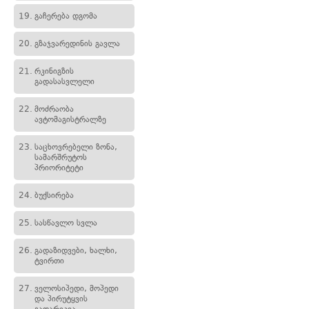
19.
გაჩერება დგომა
20.
გზაჯვარედინის გავლა
21.
რკინიგზის
გადასასვლელი
22.
მოძრაობა
ავტომაგისტრალზე
23.
საცხოვრებელი ზონა,
სამარშრუტოს
პრიორიტეტი
24.
ბუქსირება
25.
სასწავლო სვლა
26.
გადაზიდვები, ხალხი,
ტვირთი
27.
ველოსიპედი, მოპედი
და პირუტყვის