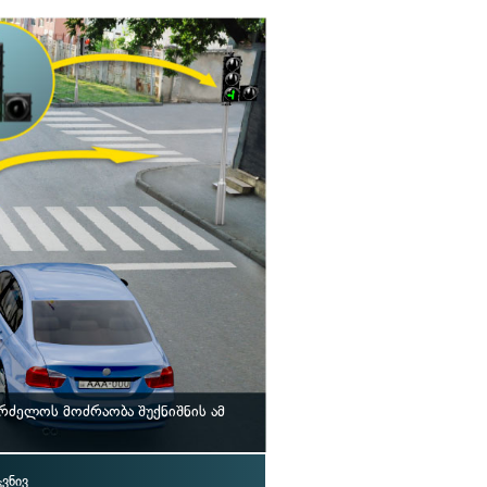
ძელოს მოძრაობა შუქნიშნის ამ
ვნივ