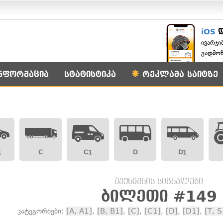
iOS
ივარჯი
გადმო
ნფორმაცია
სტატისტიკა
რეკლამა საიტზე
1
C
C1
D
D1
შუქნიშნის სიგნალები
ბილეთი #149
კატეგორიები:
[A, A1]
,
[B, B1]
,
[C]
,
[C1]
,
[D]
,
[D1]
,
[T, S