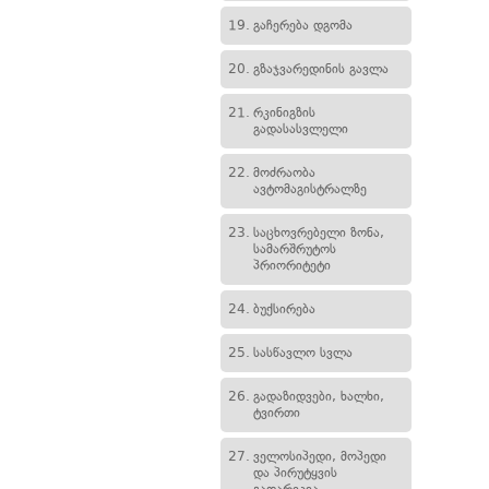
19.
გაჩერება დგომა
20.
გზაჯვარედინის გავლა
21.
რკინიგზის
გადასასვლელი
22.
მოძრაობა
ავტომაგისტრალზე
23.
საცხოვრებელი ზონა,
სამარშრუტოს
პრიორიტეტი
24.
ბუქსირება
25.
სასწავლო სვლა
26.
გადაზიდვები, ხალხი,
ტვირთი
27.
ველოსიპედი, მოპედი
და პირუტყვის