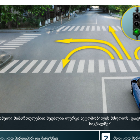
მელი მიმართულებით შეუძლია ლურჯი ავტომობილის მძღოლს, გააგრ
სიგნალზე?
2
ხოლოდ პირდაპირ და მარცხნივ
მხოლოდ მარჯ