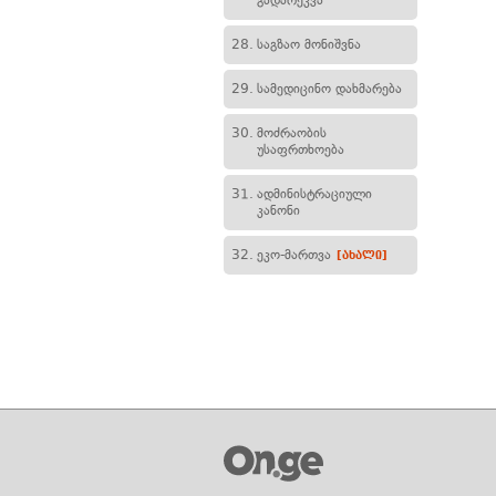
გადარეკვა
28.
საგზაო მონიშვნა
29.
სამედიცინო დახმარება
30.
მოძრაობის
უსაფრთხოება
31.
ადმინისტრაციული
კანონი
32.
ეკო-მართვა
[ახალი]