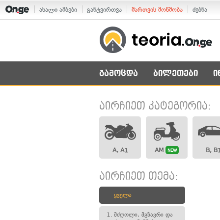
ახალი ამბები
განტვირთვა
მართვის მოწმობა
ძებნა
გამოცდა
ბილეთები
ი
აირჩიეთ კატეგორია:
A, A1
AM
B, B
NEW
აირჩიეთ თემა:
ყველა
1.
მძღოლი, მგზავრი და