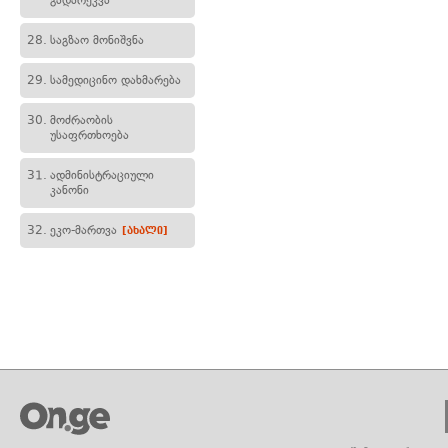
გადარეკვა
28.
საგზაო მონიშვნა
29.
სამედიცინო დახმარება
30.
მოძრაობის
უსაფრთხოება
31.
ადმინისტრაციული
კანონი
32.
ეკო-მართვა
[ახალი]