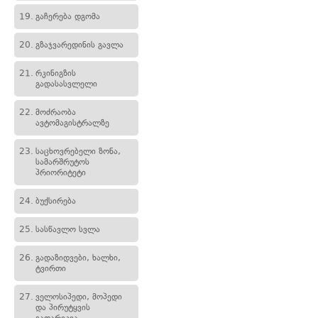
19.
გაჩერება დგომა
20.
გზაჯვარედინის გავლა
21.
რკინიგზის
გადასასვლელი
22.
მოძრაობა
ავტომაგისტრალზე
23.
საცხოვრებელი ზონა,
სამარშრუტოს
პრიორიტეტი
24.
ბუქსირება
25.
სასწავლო სვლა
26.
გადაზიდვები, ხალხი,
ტვირთი
27.
ველოსიპედი, მოპედი
და პირუტყვის