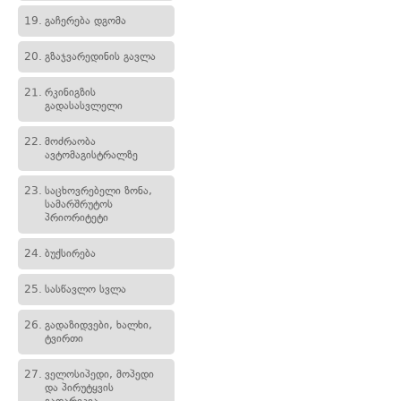
19.
გაჩერება დგომა
20.
გზაჯვარედინის გავლა
21.
რკინიგზის
გადასასვლელი
22.
მოძრაობა
ავტომაგისტრალზე
23.
საცხოვრებელი ზონა,
სამარშრუტოს
პრიორიტეტი
24.
ბუქსირება
25.
სასწავლო სვლა
26.
გადაზიდვები, ხალხი,
ტვირთი
27.
ველოსიპედი, მოპედი
და პირუტყვის