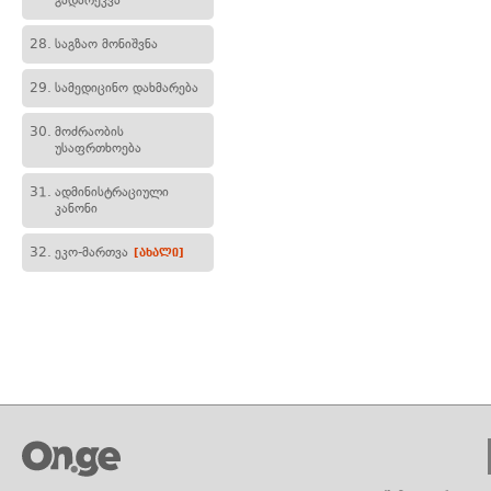
გადარეკვა
28.
საგზაო მონიშვნა
29.
სამედიცინო დახმარება
30.
მოძრაობის
უსაფრთხოება
31.
ადმინისტრაციული
კანონი
32.
ეკო-მართვა
[ახალი]