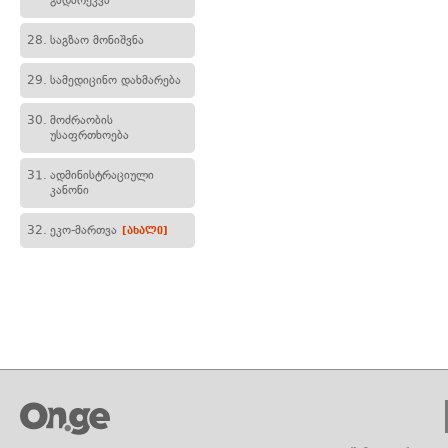
გადარეკვა
28.
საგზაო მონიშვნა
29.
სამედიცინო დახმარება
30.
მოძრაობის
უსაფრთხოება
31.
ადმინისტრაციული
კანონი
32.
ეკო-მართვა
[ახალი]