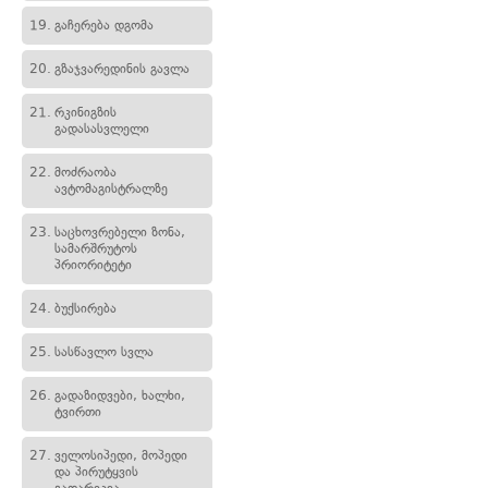
19.
გაჩერება დგომა
20.
გზაჯვარედინის გავლა
21.
რკინიგზის
გადასასვლელი
22.
მოძრაობა
ავტომაგისტრალზე
23.
საცხოვრებელი ზონა,
სამარშრუტოს
პრიორიტეტი
24.
ბუქსირება
25.
სასწავლო სვლა
26.
გადაზიდვები, ხალხი,
ტვირთი
27.
ველოსიპედი, მოპედი
და პირუტყვის