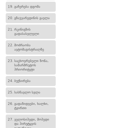
19.
გაჩერება დგომა
20.
გზაჯვარედინის გავლა
21.
რკინიგზის
გადასასვლელი
22.
მოძრაობა
ავტომაგისტრალზე
23.
საცხოვრებელი ზონა,
სამარშრუტოს
პრიორიტეტი
24.
ბუქსირება
25.
სასწავლო სვლა
26.
გადაზიდვები, ხალხი,
ტვირთი
27.
ველოსიპედი, მოპედი
და პირუტყვის