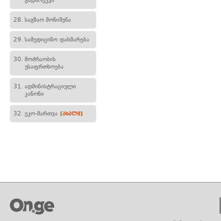
გადარეკვა
28.
საგზაო მონიშვნა
29.
სამედიცინო დახმარება
30.
მოძრაობის
უსაფრთხოება
31.
ადმინისტრაციული
კანონი
32.
ეკო-მართვა
[ახალი]