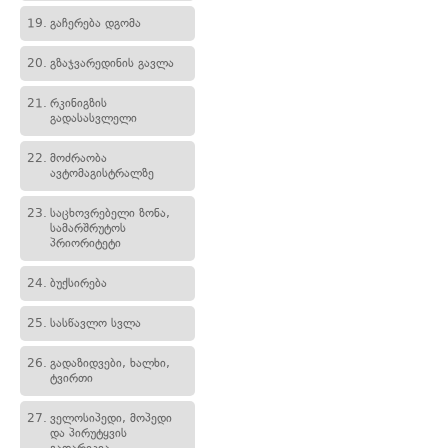
19.
გაჩერება დგომა
20.
გზაჯვარედინის გავლა
21.
რკინიგზის
გადასასვლელი
22.
მოძრაობა
ავტომაგისტრალზე
23.
საცხოვრებელი ზონა,
სამარშრუტოს
პრიორიტეტი
24.
ბუქსირება
25.
სასწავლო სვლა
26.
გადაზიდვები, ხალხი,
ტვირთი
27.
ველოსიპედი, მოპედი
და პირუტყვის