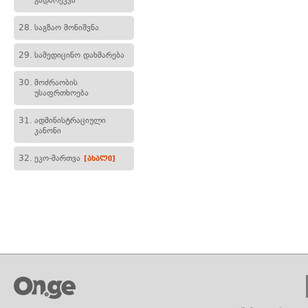
გადარეკვა
28.
საგზაო მონიშვნა
29.
სამედიცინო დახმარება
30.
მოძრაობის
უსაფრთხოება
31.
ადმინისტრაციული
კანონი
32.
ეკო-მართვა
[ახალი]