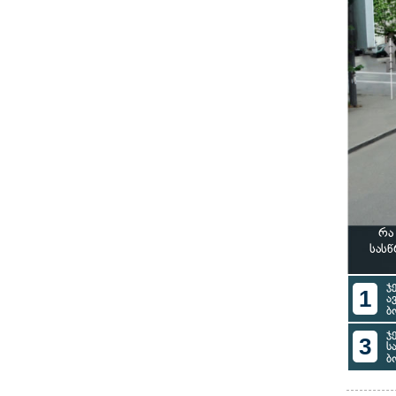
რა
სას
ჯ
1
ა
ბ
ჯ
3
ს
ბ