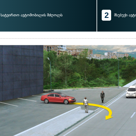
2
სატვირთო ავტომობილის მძღოლს
მსუბუქი ავ