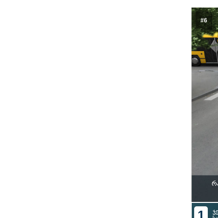
#6
რ
1
ჯ