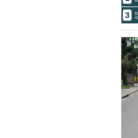
ს
3
ჯ
ა
#7