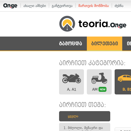
ახალი ამბები
განტვირთვა
მართვის მოწმობა
ძებნა
გამოცდა
ბილეთები
ი
აირჩიეთ კატეგორია:
A, A1
AM
B, B
NEW
აირჩიეთ თემა:
ყველა
1.
მძღოლი, მგზავრი და