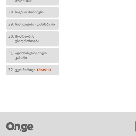
გადარეკვა
28.
საგზაო მონიშვნა
29.
სამედიცინო დახმარება
30.
მოძრაობის
უსაფრთხოება
31.
ადმინისტრაციული
კანონი
32.
ეკო-მართვა
[ახალი]