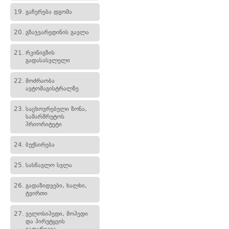
19.
გაჩერება დგომა
20.
გზაჯვარედინის გავლა
21.
რკინიგზის
გადასასვლელი
22.
მოძრაობა
ავტომაგისტრალზე
23.
საცხოვრებელი ზონა,
სამარშრუტოს
პრიორიტეტი
24.
ბუქსირება
25.
სასწავლო სვლა
26.
გადაზიდვები, ხალხი,
ტვირთი
27.
ველოსიპედი, მოპედი
და პირუტყვის