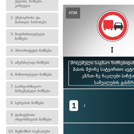
ქვეითი, ნიშნები,
კონვეცია
#720
2.
უწესივრობა და
მართვის პირობები
3.
მაფრთხილებელი
ნიშნები
4.
პრიორიტეტის ნიშნები
მოცემული საგზაო ნიშნებიდ
5.
ამკრძალავი ნიშნები
მასის მქონე სატვირთო ავტ
6.
მიმთითებელი ნიშნები
კმ/სთ-ზე ნაკლები სიჩქ
საშუალების გასწრ
7.
საინფორმაციო-
მაჩვენებელი ნიშნები
8.
სერვისის ნიშნები
1
I
9.
დამატებითი
ინფორმაციის ნიშნები
10.
შუქნიშნის სიგნალები