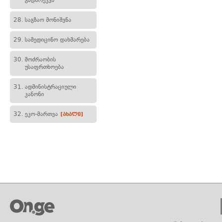
გადარეკვა
28.
საგზაო მონიშვნა
29.
სამედიცინო დახმარება
30.
მოძრაობის
უსაფრთხოება
31.
ადმინისტრაციული
კანონი
32.
ეკო-მართვა
[ახალი]