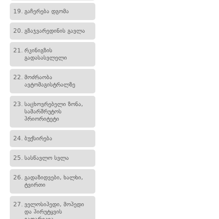
19.
გაჩერება დგომა
20.
გზაჯვარედინის გავლა
21.
რკინიგზის
გადასასვლელი
22.
მოძრაობა
ავტომაგისტრალზე
23.
საცხოვრებელი ზონა,
სამარშრუტოს
პრიორიტეტი
24.
ბუქსირება
25.
სასწავლო სვლა
26.
გადაზიდვები, ხალხი,
ტვირთი
27.
ველოსიპედი, მოპედი
და პირუტყვის