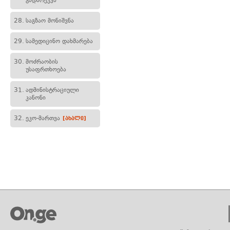
გადარეკვა
28.
საგზაო მონიშვნა
29.
სამედიცინო დახმარება
30.
მოძრაობის
უსაფრთხოება
31.
ადმინისტრაციული
კანონი
32.
ეკო-მართვა
[ახალი]