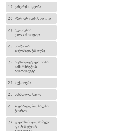
19.
გაჩერება დგომა
20.
გზაჯვარედინის გავლა
21.
რკინიგზის
გადასასვლელი
22.
მოძრაობა
ავტომაგისტრალზე
23.
საცხოვრებელი ზონა,
სამარშრუტოს
პრიორიტეტი
24.
ბუქსირება
25.
სასწავლო სვლა
26.
გადაზიდვები, ხალხი,
ტვირთი
27.
ველოსიპედი, მოპედი
და პირუტყვის