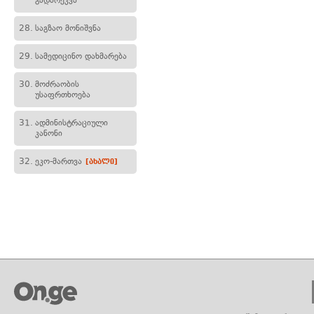
გადარეკვა
28.
საგზაო მონიშვნა
29.
სამედიცინო დახმარება
30.
მოძრაობის
უსაფრთხოება
31.
ადმინისტრაციული
კანონი
32.
ეკო-მართვა
[ახალი]