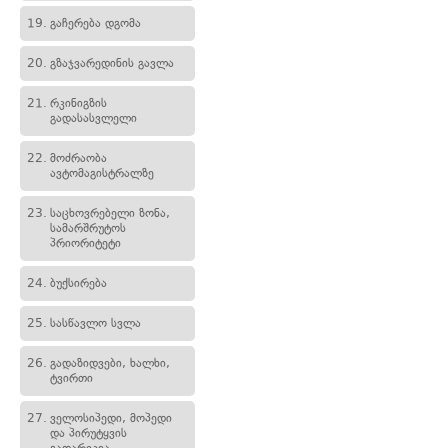
19.
გაჩერება დგომა
20.
გზაჯვარედინის გავლა
21.
რკინიგზის
გადასასვლელი
22.
მოძრაობა
ავტომაგისტრალზე
23.
საცხოვრებელი ზონა,
სამარშრუტოს
პრიორიტეტი
24.
ბუქსირება
25.
სასწავლო სვლა
26.
გადაზიდვები, ხალხი,
ტვირთი
27.
ველოსიპედი, მოპედი
და პირუტყვის