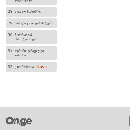
გადარეკვა
28.
საგზაო მონიშვნა
29.
სამედიცინო დახმარება
30.
მოძრაობის
უსაფრთხოება
31.
ადმინისტრაციული
კანონი
32.
ეკო-მართვა
[ახალი]