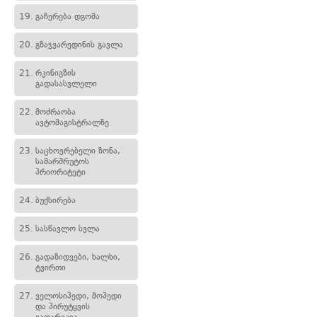
19.
გაჩერება დგომა
20.
გზაჯვარედინის გავლა
21.
რკინიგზის
გადასასვლელი
22.
მოძრაობა
ავტომაგისტრალზე
23.
საცხოვრებელი ზონა,
სამარშრუტოს
პრიორიტეტი
24.
ბუქსირება
25.
სასწავლო სვლა
26.
გადაზიდვები, ხალხი,
ტვირთი
27.
ველოსიპედი, მოპედი
და პირუტყვის