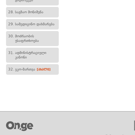
გადარეკვა
28.
საგზაო მონიშვნა
29.
სამედიცინო დახმარება
30.
მოძრაობის
უსაფრთხოება
31.
ადმინისტრაციული
კანონი
32.
ეკო-მართვა
[ახალი]