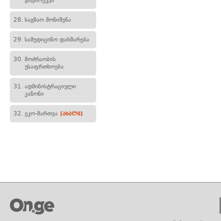
გადარეკვა
28.
საგზაო მონიშვნა
29.
სამედიცინო დახმარება
30.
მოძრაობის
უსაფრთხოება
31.
ადმინისტრაციული
კანონი
32.
ეკო-მართვა
[ახალი]