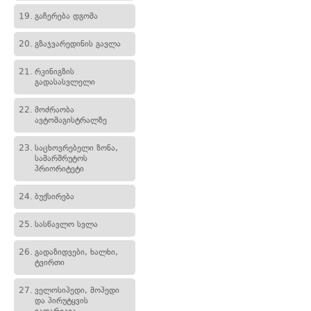
19.
გაჩერება დგომა
20.
გზაჯვარედინის გავლა
21.
რკინიგზის
გადასასვლელი
22.
მოძრაობა
ავტომაგისტრალზე
23.
საცხოვრებელი ზონა,
სამარშრუტოს
პრიორიტეტი
24.
ბუქსირება
25.
სასწავლო სვლა
26.
გადაზიდვები, ხალხი,
ტვირთი
27.
ველოსიპედი, მოპედი
და პირუტყვის