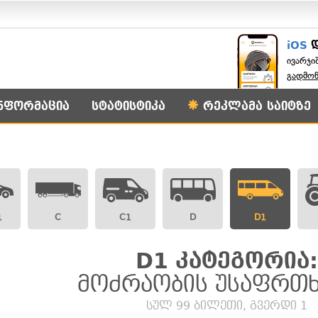
iOS
ივარჯი
გადმო
ნფორმაცია
სტატისტიკა
რეკლამა საიტზე
1
C
C1
D
D1
D1 კატეგორია:
მოძრაობის უსაფრთ
სულ 99 ბილეთი, გვერდი 1