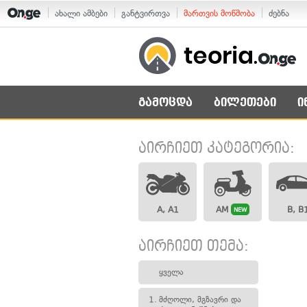
ახალი ამბები
განტვირთვა
მართვის მოწმობა
ძებნა
გამოცდა
ბილეთები
ი
აირჩიეთ კატეგორია:
A, A1
AM
B, B
NEW
აირჩიეთ თემა:
ყველა
1.
მძღოლი, მგზავრი და