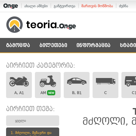
ახალი ამბები
განტვირთვა
მართვის მოწმობა
ძებნა
გამოცდა
ბილეთები
ინფორმაცია
სტატი
აირჩიეთ კატეგორია:
A, A1
AM
B, B1
C
C
NEW
აირჩიეთ თემა:
მძღოლი, მ
ყველა
1.
მძღოლი, მგზავრი და