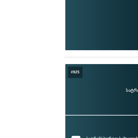
#925
სატრ