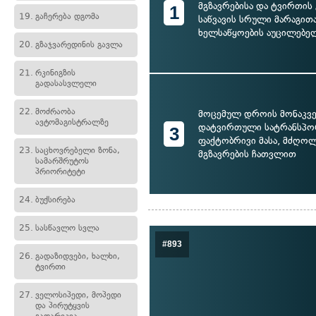
მგზავრებისა და ტვირთის 
1
19.
გაჩერება დგომა
საწვავის სრული მარაგით
ხელსაწყოების აუცილებ
20.
გზაჯვარედინის გავლა
21.
რკინიგზის
გადასასვლელი
22.
მოძრაობა
მოცემულ დროის მონაკვ
ავტომაგისტრალზე
დატვირთული სატრანსპო
3
ფაქტობრივი მასა, მძღოლ
23.
საცხოვრებელი ზონა,
მგზავრების ჩათვლით
სამარშრუტოს
პრიორიტეტი
24.
ბუქსირება
25.
სასწავლო სვლა
#893
26.
გადაზიდვები, ხალხი,
ტვირთი
27.
ველოსიპედი, მოპედი
და პირუტყვის