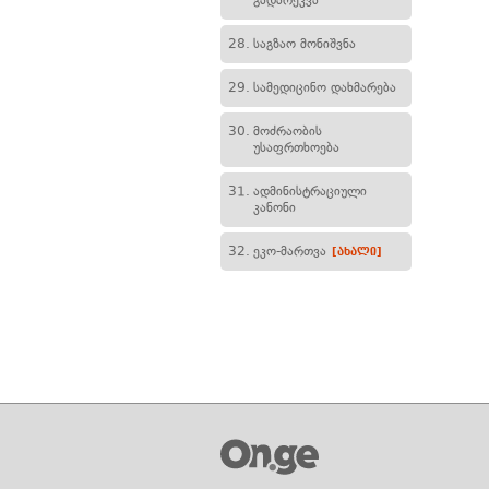
გადარეკვა
28.
საგზაო მონიშვნა
29.
სამედიცინო დახმარება
30.
მოძრაობის
უსაფრთხოება
31.
ადმინისტრაციული
კანონი
32.
ეკო-მართვა
[ახალი]