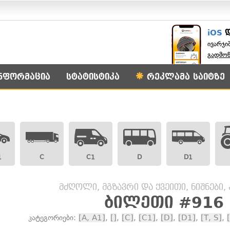
iOS
ივარჯი
გადმო
ნფორმაცია
სტატისტიკა
რეკლამა საიტზე
1
C
C1
D
D1
მძღოლი, მგზავრი და ქვეითი, ნიშნები,
ბილეთი #916
კატეგორიები:
[A, A1]
,
[]
,
[C]
,
[C1]
,
[D]
,
[D1]
,
[T, S]
,