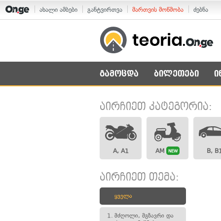
ახალი ამბები
განტვირთვა
მართვის მოწმობა
ძებნა
გამოცდა
ბილეთები
ი
აირჩიეთ კატეგორია:
A, A1
AM
B, B
NEW
აირჩიეთ თემა:
ყველა
1.
მძღოლი, მგზავრი და