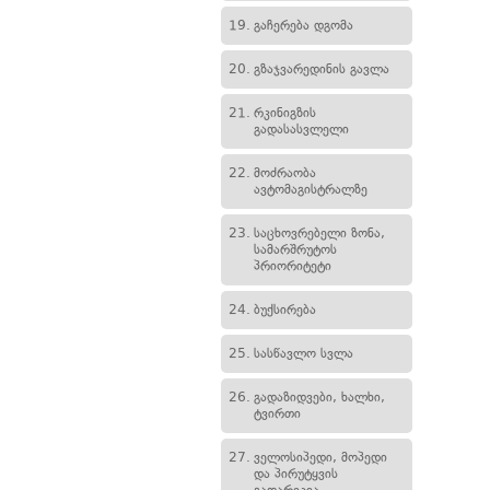
19.
გაჩერება დგომა
20.
გზაჯვარედინის გავლა
21.
რკინიგზის
გადასასვლელი
22.
მოძრაობა
ავტომაგისტრალზე
23.
საცხოვრებელი ზონა,
სამარშრუტოს
პრიორიტეტი
24.
ბუქსირება
25.
სასწავლო სვლა
26.
გადაზიდვები, ხალხი,
ტვირთი
27.
ველოსიპედი, მოპედი
და პირუტყვის