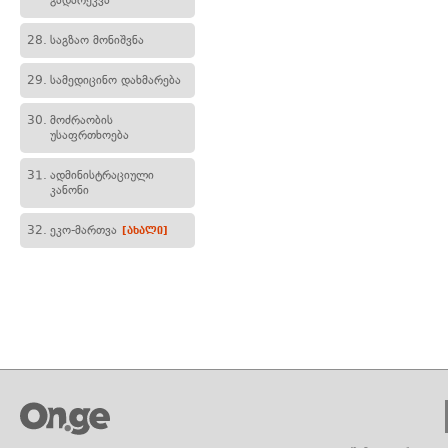
გადარეკვა
28.
საგზაო მონიშვნა
29.
სამედიცინო დახმარება
30.
მოძრაობის
უსაფრთხოება
31.
ადმინისტრაციული
კანონი
32.
ეკო-მართვა
[ახალი]