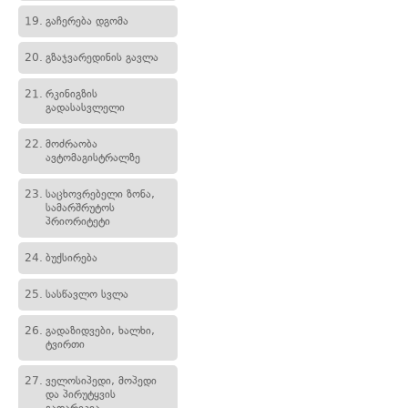
19.
გაჩერება დგომა
20.
გზაჯვარედინის გავლა
21.
რკინიგზის
გადასასვლელი
22.
მოძრაობა
ავტომაგისტრალზე
23.
საცხოვრებელი ზონა,
სამარშრუტოს
პრიორიტეტი
24.
ბუქსირება
25.
სასწავლო სვლა
26.
გადაზიდვები, ხალხი,
ტვირთი
27.
ველოსიპედი, მოპედი
და პირუტყვის