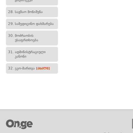
გადარეკვა
28.
საგზაო მონიშვნა
29.
სამედიცინო დახმარება
30.
მოძრაობის
უსაფრთხოება
31.
ადმინისტრაციული
კანონი
32.
ეკო-მართვა
[ახალი]