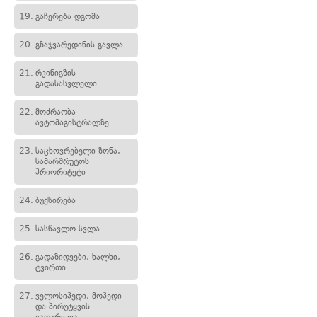
19.
გაჩერება დგომა
20.
გზაჯვარედინის გავლა
21.
რკინიგზის
გადასასვლელი
22.
მოძრაობა
ავტომაგისტრალზე
23.
საცხოვრებელი ზონა,
სამარშრუტოს
პრიორიტეტი
24.
ბუქსირება
25.
სასწავლო სვლა
26.
გადაზიდვები, ხალხი,
ტვირთი
27.
ველოსიპედი, მოპედი
და პირუტყვის