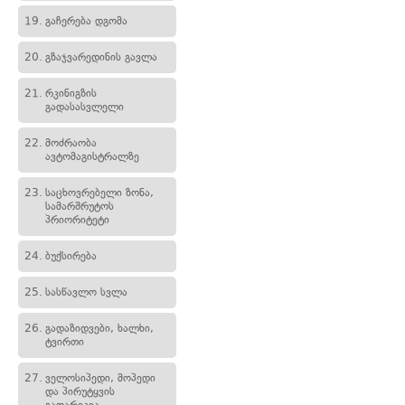
19.
გაჩერება დგომა
20.
გზაჯვარედინის გავლა
21.
რკინიგზის
გადასასვლელი
22.
მოძრაობა
ავტომაგისტრალზე
23.
საცხოვრებელი ზონა,
სამარშრუტოს
პრიორიტეტი
24.
ბუქსირება
25.
სასწავლო სვლა
26.
გადაზიდვები, ხალხი,
ტვირთი
27.
ველოსიპედი, მოპედი
და პირუტყვის