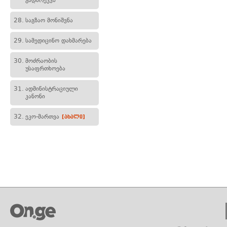
გადარეკვა
28.
საგზაო მონიშვნა
29.
სამედიცინო დახმარება
30.
მოძრაობის
უსაფრთხოება
31.
ადმინისტრაციული
კანონი
32.
ეკო-მართვა
[ახალი]