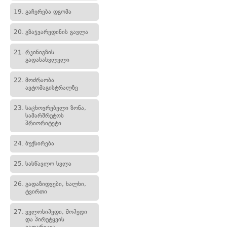
19.
გაჩერება დგომა
20.
გზაჯვარედინის გავლა
21.
რკინიგზის
გადასასვლელი
22.
მოძრაობა
ავტომაგისტრალზე
23.
საცხოვრებელი ზონა,
სამარშრუტოს
პრიორიტეტი
24.
ბუქსირება
25.
სასწავლო სვლა
26.
გადაზიდვები, ხალხი,
ტვირთი
27.
ველოსიპედი, მოპედი
და პირუტყვის