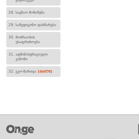
გადარეკვა
28.
საგზაო მონიშვნა
29.
სამედიცინო დახმარება
30.
მოძრაობის
უსაფრთხოება
31.
ადმინისტრაციული
კანონი
32.
ეკო-მართვა
[ახალი]