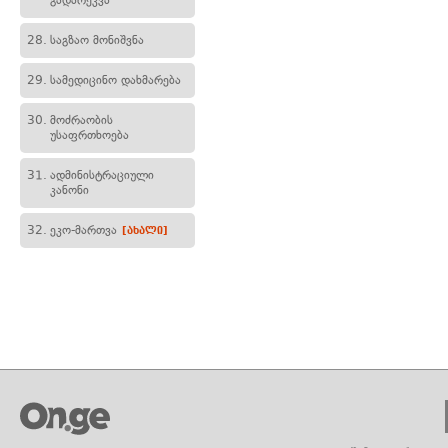
გადარეკვა
28.
საგზაო მონიშვნა
29.
სამედიცინო დახმარება
30.
მოძრაობის
უსაფრთხოება
31.
ადმინისტრაციული
კანონი
32.
ეკო-მართვა
[ახალი]