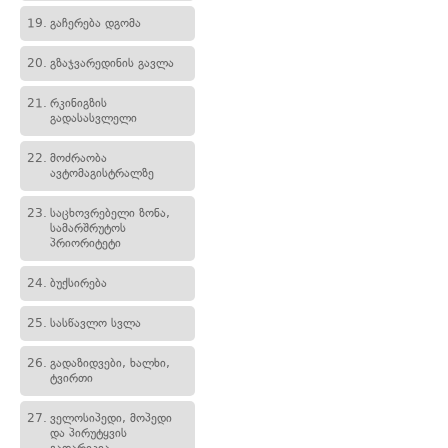
19.
გაჩერება დგომა
20.
გზაჯვარედინის გავლა
21.
რკინიგზის
გადასასვლელი
22.
მოძრაობა
ავტომაგისტრალზე
23.
საცხოვრებელი ზონა,
სამარშრუტოს
პრიორიტეტი
24.
ბუქსირება
25.
სასწავლო სვლა
26.
გადაზიდვები, ხალხი,
ტვირთი
27.
ველოსიპედი, მოპედი
და პირუტყვის