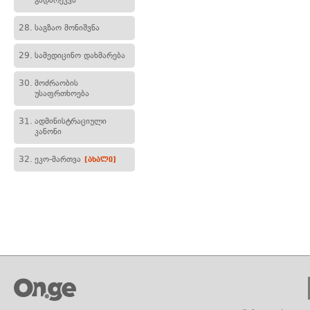
გადარეკვა
28.
საგზაო მონიშვნა
29.
სამედიცინო დახმარება
30.
მოძრაობის
უსაფრთხოება
31.
ადმინისტრაციული
კანონი
32.
ეკო-მართვა
[ახალი]