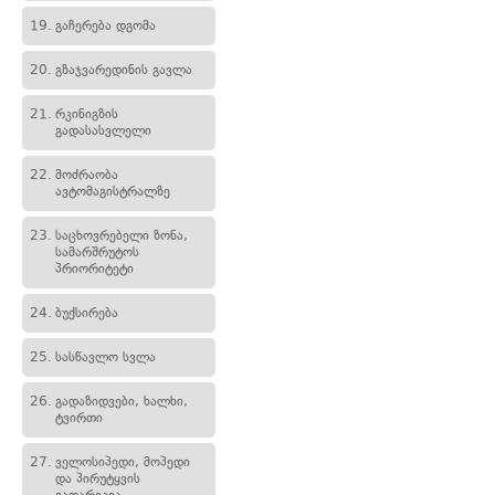
19.
გაჩერება დგომა
20.
გზაჯვარედინის გავლა
21.
რკინიგზის
გადასასვლელი
22.
მოძრაობა
ავტომაგისტრალზე
23.
საცხოვრებელი ზონა,
სამარშრუტოს
პრიორიტეტი
24.
ბუქსირება
25.
სასწავლო სვლა
26.
გადაზიდვები, ხალხი,
ტვირთი
27.
ველოსიპედი, მოპედი
და პირუტყვის