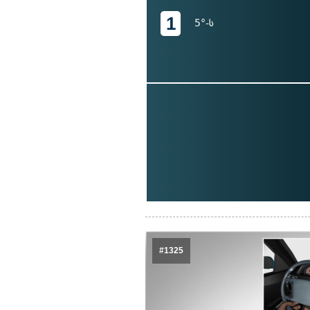
1
5°-ს
#1325