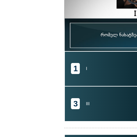
რომელ ნახატზეა
1
I
3
III