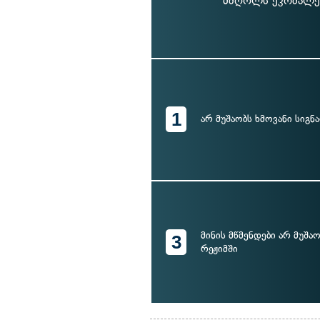
მძღოლს ეკრძალებ
1
არ მუშაობს ხმოვანი სიგნ
მინის მწმენდები არ მუშ
3
რეჟიმში