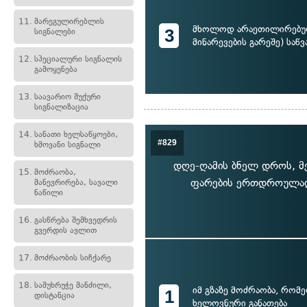
11.
მარეგულირებლის
მხოლოდ არაეთილირებულ
3
სიგნალები
მინარევების გარეშე) საწვ
12.
სპეციალური სიგნალის
გამოყენება
13.
საავარიო შუქური
სიგნალიზაცია
14.
სანათი ხელსაწყოები,
#829
ხმოვანი სიგნალი
დღე-ღამის ბნელ დროს, მ
15.
მოძრაობა,
ფარების ერთდროულად 
მანევრირება, სავალი
ნაწილი
16.
გასწრება შემხვედრის
გვერდის ავლით
17.
მოძრაობის სიჩქარე
18.
სამუხრუჭე მანძილი,
იმ გზაზე მოძრაობა, რომ
1
დისტანცია
ხელოვნური განათება