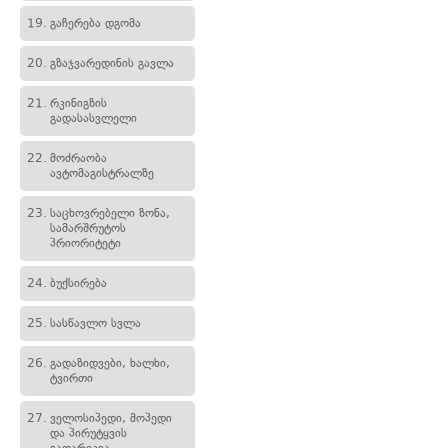
19.
გაჩერება დგომა
20.
გზაჯვარედინის გავლა
21.
რკინიგზის
გადასასვლელი
22.
მოძრაობა
ავტომაგისტრალზე
23.
საცხოვრებელი ზონა,
სამარშრუტოს
პრიორიტეტი
24.
ბუქსირება
25.
სასწავლო სვლა
26.
გადაზიდვები, ხალხი,
ტვირთი
27.
ველოსიპედი, მოპედი
და პირუტყვის