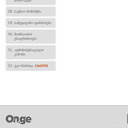
გადარეკვა
28.
საგზაო მონიშვნა
29.
სამედიცინო დახმარება
30.
მოძრაობის
უსაფრთხოება
31.
ადმინისტრაციული
კანონი
32.
ეკო-მართვა
[ახალი]