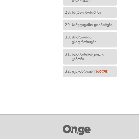
გადარეკვა
28.
საგზაო მონიშვნა
29.
სამედიცინო დახმარება
30.
მოძრაობის
უსაფრთხოება
31.
ადმინისტრაციული
კანონი
32.
ეკო-მართვა
[ახალი]