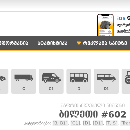
iOS
ივარჯი
გადმო
ნფორმაცია
სტატისტიკა
რეკლამა საიტზე
1
C
C1
D
D1
მაფრთხილებელი ნიშნები
ბილეთი #602
კატეგორიები:
[B, B1]
,
[C1]
,
[D]
,
[D1]
,
[T, S]
,
[Tra