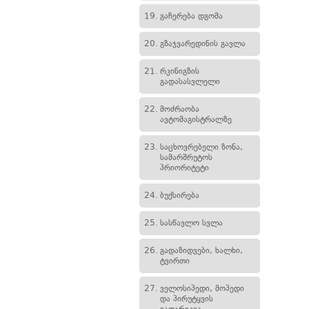
19.
გაჩერება დგომა
20.
გზაჯვარედინის გავლა
21.
რკინიგზის
გადასასვლელი
22.
მოძრაობა
ავტომაგისტრალზე
23.
საცხოვრებელი ზონა,
სამარშრუტოს
პრიორიტეტი
24.
ბუქსირება
25.
სასწავლო სვლა
26.
გადაზიდვები, ხალხი,
ტვირთი
27.
ველოსიპედი, მოპედი
და პირუტყვის