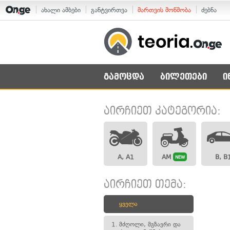
ახალი ამბები
განტვირთვა
მართვის მოწმობა
ძებნა
გამოცდა
ბილეთები
ი
აირჩიეთ კატეგორია:
A, A1
AM
B, B
NEW
აირჩიეთ თემა:
ყველა
1.
მძღოლი, მგზავრი და