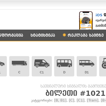
iOS
ივარჯი
გადმო
ნფორმაცია
სტატისტიკა
რეკლამა საიტზე
1
C
C1
D
D1
სპეციალური სიგნალის გამოყენე
ბილეთი #1021
კატეგორიები:
[B, B1]
,
[C]
,
[C1]
,
[Tram]
,
[B