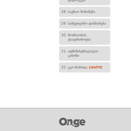
გადარეკვა
28.
საგზაო მონიშვნა
29.
სამედიცინო დახმარება
30.
მოძრაობის
უსაფრთხოება
31.
ადმინისტრაციული
კანონი
32.
ეკო-მართვა
[ახალი]