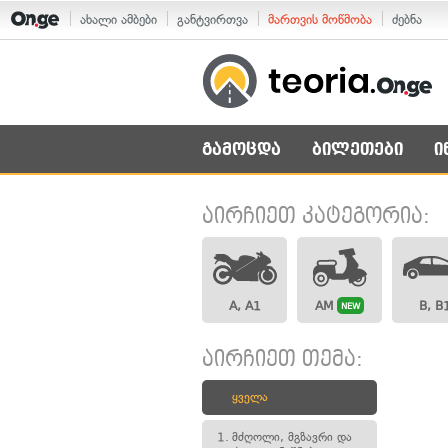
ახალი ამბები
განტვირთვა
მართვის მოწმობა
ძებნა
გამოცდა
ბილეთები
ი
აირჩიეთ კატეგორია:
A, A1
AM
B, B
NEW
აირჩიეთ თემა:
ყველა
1.
მძღოლი, მგზავრი და