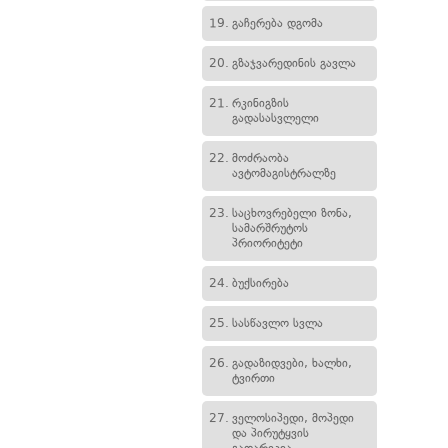
19.
გაჩერება დგომა
20.
გზაჯვარედინის გავლა
21.
რკინიგზის
გადასასვლელი
22.
მოძრაობა
ავტომაგისტრალზე
23.
საცხოვრებელი ზონა,
სამარშრუტოს
პრიორიტეტი
24.
ბუქსირება
25.
სასწავლო სვლა
26.
გადაზიდვები, ხალხი,
ტვირთი
27.
ველოსიპედი, მოპედი
და პირუტყვის