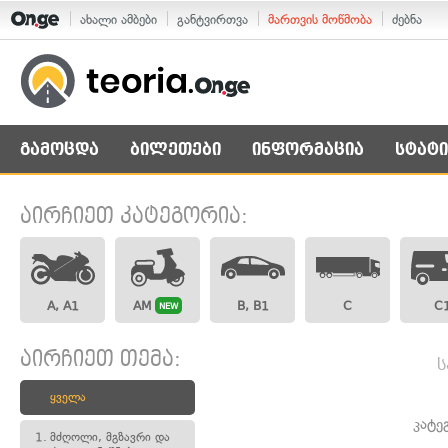
ახალი ამბები
განტვირთვა
მართვის მოწმობა
ძებნა
გამოცდა
ბილეთები
ინფორმაცია
სტატი
აირჩიეთ კატეგორია:
A, A1
AM
B, B1
C
C
NEW
აირჩიეთ თემა:
ს
ყველა
კატე
1.
მძღოლი, მგზავრი და