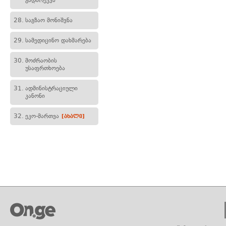
გადარეკვა
28.
საგზაო მონიშვნა
29.
სამედიცინო დახმარება
30.
მოძრაობის
უსაფრთხოება
31.
ადმინისტრაციული
კანონი
32.
ეკო-მართვა
[ახალი]