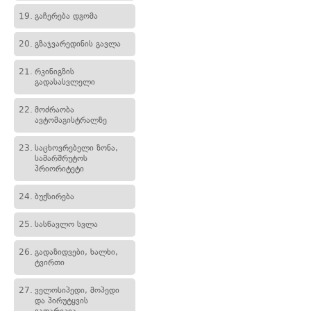
19.
გაჩერება დგომა
20.
გზაჯვარედინის გავლა
21.
რკინიგზის
გადასასვლელი
22.
მოძრაობა
ავტომაგისტრალზე
23.
საცხოვრებელი ზონა,
სამარშრუტოს
პრიორიტეტი
24.
ბუქსირება
25.
სასწავლო სვლა
26.
გადაზიდვები, ხალხი,
ტვირთი
27.
ველოსიპედი, მოპედი
და პირუტყვის