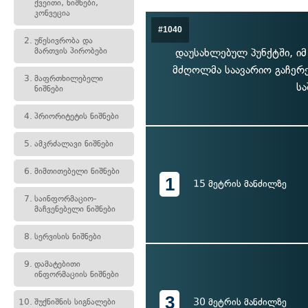
ქვეითი, ნიშნები,
კონვეცია
#1040
2.
უწესივრობა და
მართვის პირობები
დაუსახლებულ პუნქტში, იმ
მძღოლმა საავარიო გაჩერე
3.
მაფრთხილებელი
სა
ნიშნები
4.
პრიორიტეტის ნიშნები
5.
ამკრძალავი ნიშნები
6.
მიმთითებელი ნიშნები
1
15 მეტრის მანძილზე
7.
საინფორმაციო-
მაჩვენებელი ნიშნები
8.
სერვისის ნიშნები
9.
დამატებითი
ინფორმაციის ნიშნები
3
30 მეტრის მანძილზე
10.
შუქნიშნის სიგნალები