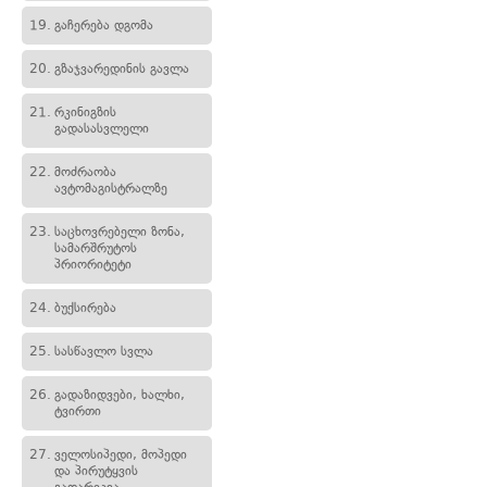
19.
გაჩერება დგომა
20.
გზაჯვარედინის გავლა
21.
რკინიგზის
გადასასვლელი
22.
მოძრაობა
ავტომაგისტრალზე
23.
საცხოვრებელი ზონა,
სამარშრუტოს
პრიორიტეტი
24.
ბუქსირება
25.
სასწავლო სვლა
26.
გადაზიდვები, ხალხი,
ტვირთი
27.
ველოსიპედი, მოპედი
და პირუტყვის