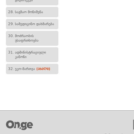
გადარეკვა
28.
საგზაო მონიშვნა
29.
სამედიცინო დახმარება
30.
მოძრაობის
უსაფრთხოება
31.
ადმინისტრაციული
კანონი
32.
ეკო-მართვა
[ახალი]