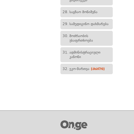
გადარეკვა
28.
საგზაო მონიშვნა
29.
სამედიცინო დახმარება
30.
მოძრაობის
უსაფრთხოება
31.
ადმინისტრაციული
კანონი
32.
ეკო-მართვა
[ახალი]