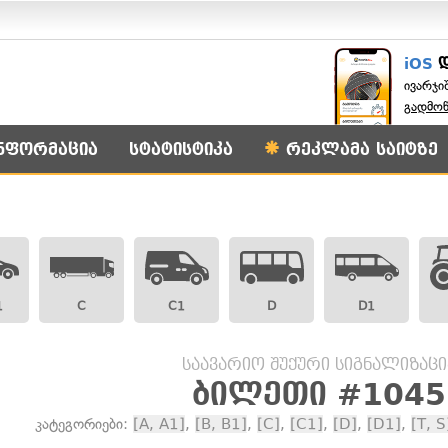
iOS
ივარჯი
გადმო
ნფორმაცია
სტატისტიკა
რეკლამა საიტზე
1
C
C1
D
D1
საავარიო შუქური სიგნალიზაცი
ბილეთი #1045
კატეგორიები:
[A, A1]
,
[B, B1]
,
[C]
,
[C1]
,
[D]
,
[D1]
,
[T, S