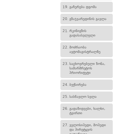
19.
გაჩერება დგომა
20.
გზაჯვარედინის გავლა
21.
რკინიგზის
გადასასვლელი
22.
მოძრაობა
ავტომაგისტრალზე
23.
საცხოვრებელი ზონა,
სამარშრუტოს
პრიორიტეტი
24.
ბუქსირება
25.
სასწავლო სვლა
26.
გადაზიდვები, ხალხი,
ტვირთი
27.
ველოსიპედი, მოპედი
და პირუტყვის