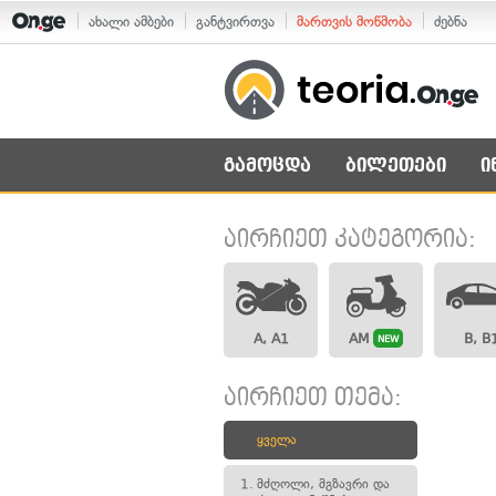
ახალი ამბები
განტვირთვა
მართვის მოწმობა
ძებნა
გამოცდა
ბილეთები
ი
აირჩიეთ კატეგორია:
A, A1
AM
B, B
NEW
აირჩიეთ თემა:
ყველა
1.
მძღოლი, მგზავრი და