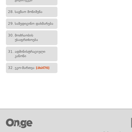
გადარეკვა
28.
საგზაო მონიშვნა
29.
სამედიცინო დახმარება
30.
მოძრაობის
უსაფრთხოება
31.
ადმინისტრაციული
კანონი
32.
ეკო-მართვა
[ახალი]