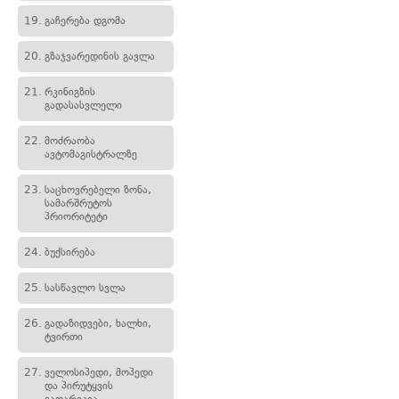
19.
გაჩერება დგომა
20.
გზაჯვარედინის გავლა
21.
რკინიგზის
გადასასვლელი
22.
მოძრაობა
ავტომაგისტრალზე
23.
საცხოვრებელი ზონა,
სამარშრუტოს
პრიორიტეტი
24.
ბუქსირება
25.
სასწავლო სვლა
26.
გადაზიდვები, ხალხი,
ტვირთი
27.
ველოსიპედი, მოპედი
და პირუტყვის