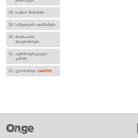
გადარეკვა
28.
საგზაო მონიშვნა
29.
სამედიცინო დახმარება
30.
მოძრაობის
უსაფრთხოება
31.
ადმინისტრაციული
კანონი
32.
ეკო-მართვა
[ახალი]