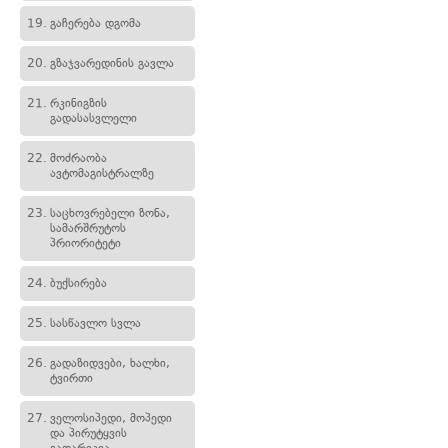
19.
გაჩერება დგომა
20.
გზაჯვარედინის გავლა
21.
რკინიგზის
გადასასვლელი
22.
მოძრაობა
ავტომაგისტრალზე
23.
საცხოვრებელი ზონა,
სამარშრუტოს
პრიორიტეტი
24.
ბუქსირება
25.
სასწავლო სვლა
26.
გადაზიდვები, ხალხი,
ტვირთი
27.
ველოსიპედი, მოპედი
და პირუტყვის