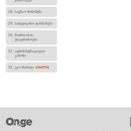
გადარეკვა
28.
საგზაო მონიშვნა
29.
სამედიცინო დახმარება
30.
მოძრაობის
უსაფრთხოება
31.
ადმინისტრაციული
კანონი
32.
ეკო-მართვა
[ახალი]