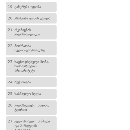
19.
გაჩერება დგომა
20.
გზაჯვარედინის გავლა
21.
რკინიგზის
გადასასვლელი
22.
მოძრაობა
ავტომაგისტრალზე
23.
საცხოვრებელი ზონა,
სამარშრუტოს
პრიორიტეტი
24.
ბუქსირება
25.
სასწავლო სვლა
26.
გადაზიდვები, ხალხი,
ტვირთი
27.
ველოსიპედი, მოპედი
და პირუტყვის