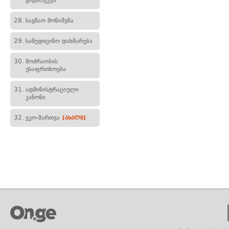
გადარეკვა
28.
საგზაო მონიშვნა
29.
სამედიცინო დახმარება
30.
მოძრაობის
უსაფრთხოება
31.
ადმინისტრაციული
კანონი
32.
ეკო-მართვა
[ახალი]