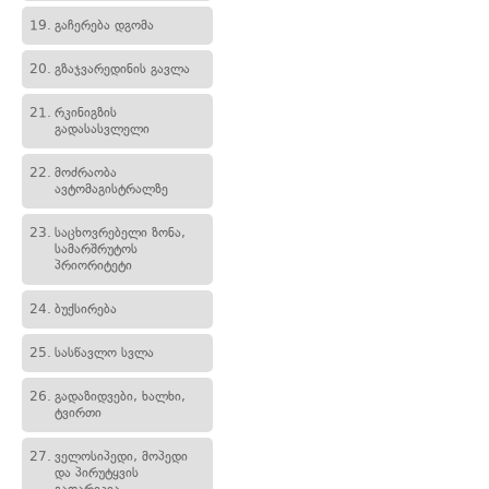
19.
გაჩერება დგომა
20.
გზაჯვარედინის გავლა
21.
რკინიგზის
გადასასვლელი
22.
მოძრაობა
ავტომაგისტრალზე
23.
საცხოვრებელი ზონა,
სამარშრუტოს
პრიორიტეტი
24.
ბუქსირება
25.
სასწავლო სვლა
26.
გადაზიდვები, ხალხი,
ტვირთი
27.
ველოსიპედი, მოპედი
და პირუტყვის