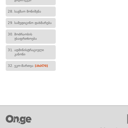
გადარეკვა
28.
საგზაო მონიშვნა
29.
სამედიცინო დახმარება
30.
მოძრაობის
უსაფრთხოება
31.
ადმინისტრაციული
კანონი
32.
ეკო-მართვა
[ახალი]