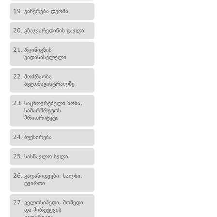
19.
გაჩერება დგომა
20.
გზაჯვარედინის გავლა
21.
რკინიგზის
გადასასვლელი
22.
მოძრაობა
ავტომაგისტრალზე
23.
საცხოვრებელი ზონა,
სამარშრუტოს
პრიორიტეტი
24.
ბუქსირება
25.
სასწავლო სვლა
26.
გადაზიდვები, ხალხი,
ტვირთი
27.
ველოსიპედი, მოპედი
და პირუტყვის