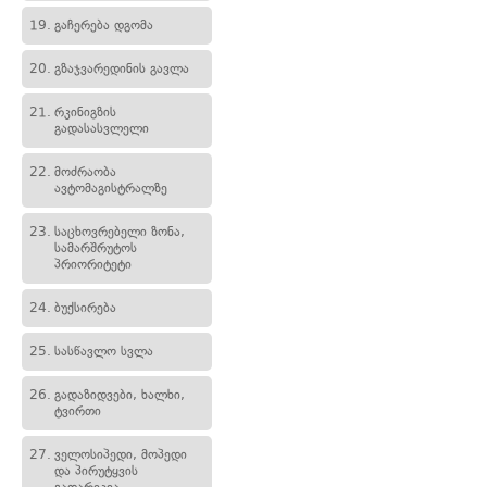
19.
გაჩერება დგომა
20.
გზაჯვარედინის გავლა
21.
რკინიგზის
გადასასვლელი
22.
მოძრაობა
ავტომაგისტრალზე
23.
საცხოვრებელი ზონა,
სამარშრუტოს
პრიორიტეტი
24.
ბუქსირება
25.
სასწავლო სვლა
26.
გადაზიდვები, ხალხი,
ტვირთი
27.
ველოსიპედი, მოპედი
და პირუტყვის