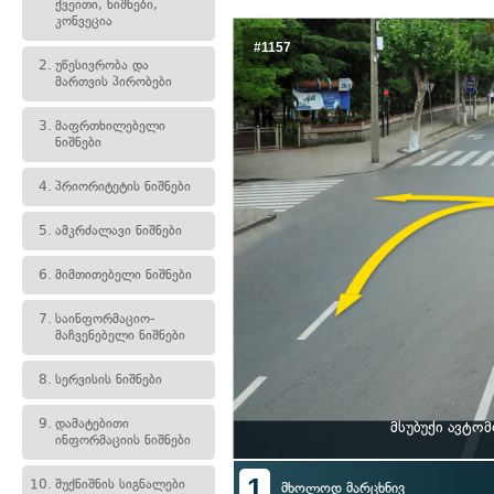
ქვეითი, ნიშნები,
კონვეცია
#1157
2.
უწესივრობა და
მართვის პირობები
3.
მაფრთხილებელი
ნიშნები
4.
პრიორიტეტის ნიშნები
5.
ამკრძალავი ნიშნები
6.
მიმთითებელი ნიშნები
7.
საინფორმაციო-
მაჩვენებელი ნიშნები
8.
სერვისის ნიშნები
9.
დამატებითი
მსუბუქი ავტო
ინფორმაციის ნიშნები
1
10.
შუქნიშნის სიგნალები
მხოლოდ მარცხნივ