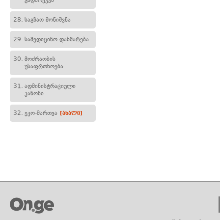
გადარეკვა
28.
საგზაო მონიშვნა
29.
სამედიცინო დახმარება
30.
მოძრაობის
უსაფრთხოება
31.
ადმინისტრაციული
კანონი
32.
ეკო-მართვა
[ახალი]