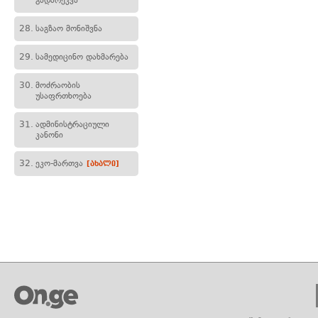
გადარეკვა
28.
საგზაო მონიშვნა
29.
სამედიცინო დახმარება
30.
მოძრაობის
უსაფრთხოება
31.
ადმინისტრაციული
კანონი
32.
ეკო-მართვა
[ახალი]