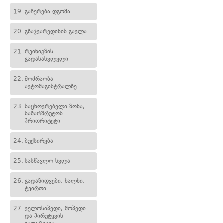
19.
გაჩერება დგომა
20.
გზაჯვარედინის გავლა
21.
რკინიგზის
გადასასვლელი
22.
მოძრაობა
ავტომაგისტრალზე
23.
საცხოვრებელი ზონა,
სამარშრუტოს
პრიორიტეტი
24.
ბუქსირება
25.
სასწავლო სვლა
26.
გადაზიდვები, ხალხი,
ტვირთი
27.
ველოსიპედი, მოპედი
და პირუტყვის