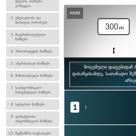
ქვეითი, ნიშნები,
კონვეცია
#1193
2.
უწესივრობა და
მართვის პირობები
3.
მაფრთხილებელი
ნიშნები
4.
პრიორიტეტის ნიშნები
5.
ამკრძალავი ნიშნები
მოცემული დაფებიდან რ
დასაწყისამდე, სათანადო შე
6.
მიმთითებელი ნიშნები
არსე
7.
საინფორმაციო-
მაჩვენებელი ნიშნები
8.
სერვისის ნიშნები
1
I
9.
დამატებითი
ინფორმაციის ნიშნები
10.
შუქნიშნის სიგნალები