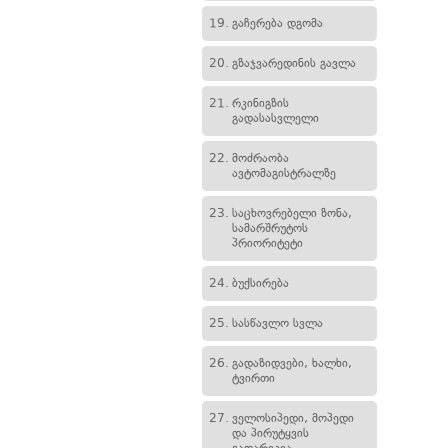
19.
გაჩერება დგომა
20.
გზაჯვარედინის გავლა
21.
რკინიგზის
გადასასვლელი
22.
მოძრაობა
ავტომაგისტრალზე
23.
საცხოვრებელი ზონა,
სამარშრუტოს
პრიორიტეტი
24.
ბუქსირება
25.
სასწავლო სვლა
26.
გადაზიდვები, ხალხი,
ტვირთი
27.
ველოსიპედი, მოპედი
და პირუტყვის