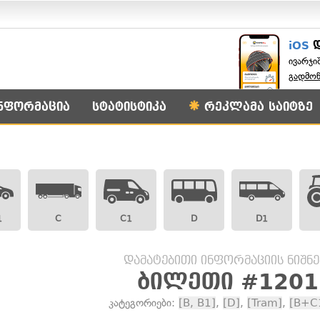
iOS
ივარჯი
გადმო
ნფორმაცია
სტატისტიკა
რეკლამა საიტზე
1
C
C1
D
D1
დამატებითი ინფორმაციის ნიშნე
ბილეთი #1201
კატეგორიები:
[B, B1]
,
[D]
,
[Tram]
,
[B+C1