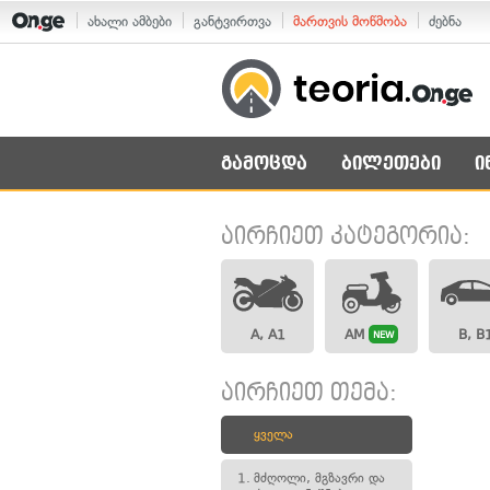
ახალი ამბები
განტვირთვა
მართვის მოწმობა
ძებნა
გამოცდა
ბილეთები
ი
აირჩიეთ კატეგორია:
A, A1
AM
B, B
NEW
აირჩიეთ თემა:
ყველა
1.
მძღოლი, მგზავრი და