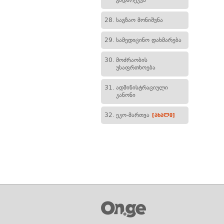
გადარეკვა
28.
საგზაო მონიშვნა
29.
სამედიცინო დახმარება
30.
მოძრაობის
უსაფრთხოება
31.
ადმინისტრაციული
კანონი
32.
ეკო-მართვა
[ახალი]