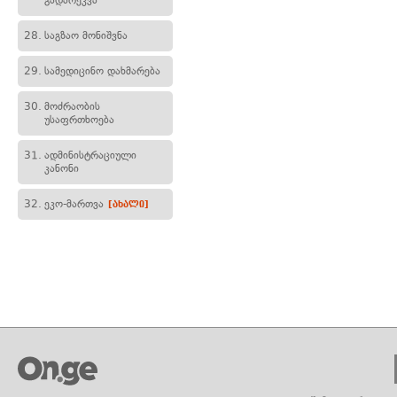
გადარეკვა
28.
საგზაო მონიშვნა
29.
სამედიცინო დახმარება
30.
მოძრაობის
უსაფრთხოება
31.
ადმინისტრაციული
კანონი
32.
ეკო-მართვა
[ახალი]