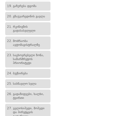
19.
გაჩერება დგომა
20.
გზაჯვარედინის გავლა
21.
რკინიგზის
გადასასვლელი
22.
მოძრაობა
ავტომაგისტრალზე
23.
საცხოვრებელი ზონა,
სამარშრუტოს
პრიორიტეტი
24.
ბუქსირება
25.
სასწავლო სვლა
26.
გადაზიდვები, ხალხი,
ტვირთი
27.
ველოსიპედი, მოპედი
და პირუტყვის