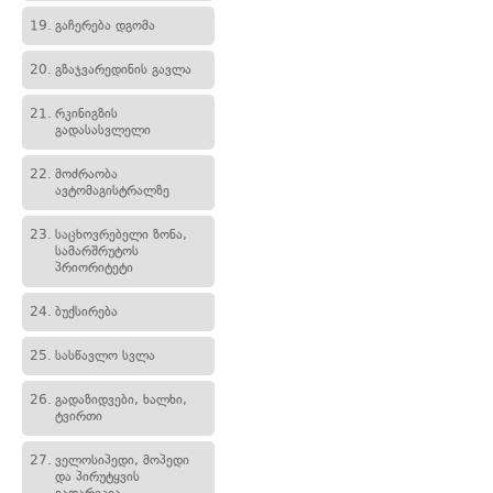
19.
გაჩერება დგომა
20.
გზაჯვარედინის გავლა
21.
რკინიგზის
გადასასვლელი
22.
მოძრაობა
ავტომაგისტრალზე
23.
საცხოვრებელი ზონა,
სამარშრუტოს
პრიორიტეტი
24.
ბუქსირება
25.
სასწავლო სვლა
26.
გადაზიდვები, ხალხი,
ტვირთი
27.
ველოსიპედი, მოპედი
და პირუტყვის