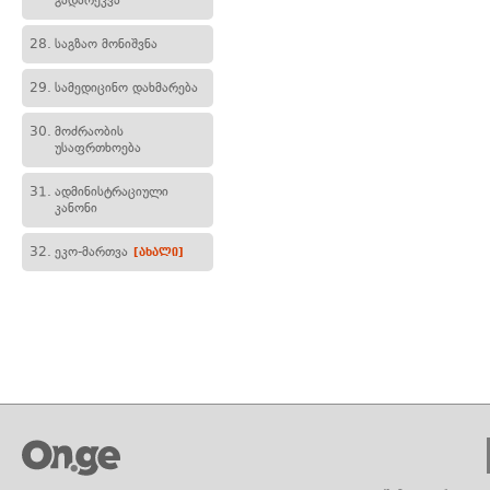
გადარეკვა
28.
საგზაო მონიშვნა
29.
სამედიცინო დახმარება
30.
მოძრაობის
უსაფრთხოება
31.
ადმინისტრაციული
კანონი
32.
ეკო-მართვა
[ახალი]