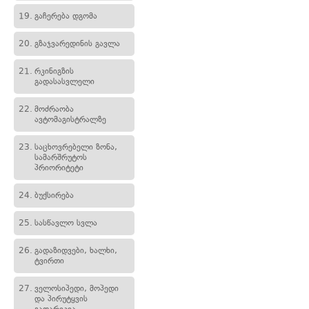
19.
გაჩერება დგომა
20.
გზაჯვარედინის გავლა
21.
რკინიგზის
გადასასვლელი
22.
მოძრაობა
ავტომაგისტრალზე
23.
საცხოვრებელი ზონა,
სამარშრუტოს
პრიორიტეტი
24.
ბუქსირება
25.
სასწავლო სვლა
26.
გადაზიდვები, ხალხი,
ტვირთი
27.
ველოსიპედი, მოპედი
და პირუტყვის