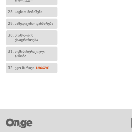
გადარეკვა
28.
საგზაო მონიშვნა
29.
სამედიცინო დახმარება
30.
მოძრაობის
უსაფრთხოება
31.
ადმინისტრაციული
კანონი
32.
ეკო-მართვა
[ახალი]