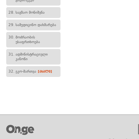
გადარეკვა
28.
საგზაო მონიშვნა
29.
სამედიცინო დახმარება
30.
მოძრაობის
უსაფრთხოება
31.
ადმინისტრაციული
კანონი
32.
ეკო-მართვა
[ახალი]