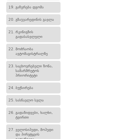
19.
გაჩერება დგომა
20.
გზაჯვარედინის გავლა
21.
რკინიგზის
გადასასვლელი
22.
მოძრაობა
ავტომაგისტრალზე
23.
საცხოვრებელი ზონა,
სამარშრუტოს
პრიორიტეტი
24.
ბუქსირება
25.
სასწავლო სვლა
26.
გადაზიდვები, ხალხი,
ტვირთი
27.
ველოსიპედი, მოპედი
და პირუტყვის