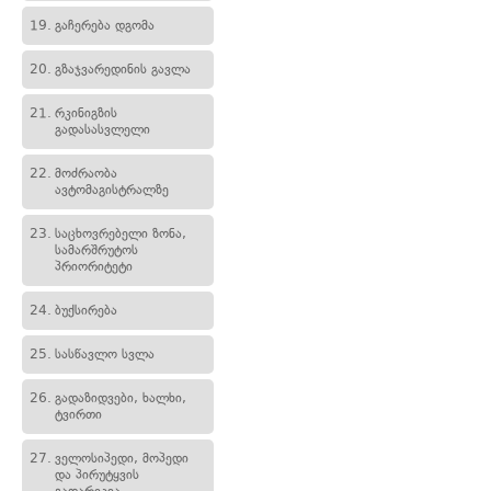
19.
გაჩერება დგომა
20.
გზაჯვარედინის გავლა
21.
რკინიგზის
გადასასვლელი
22.
მოძრაობა
ავტომაგისტრალზე
23.
საცხოვრებელი ზონა,
სამარშრუტოს
პრიორიტეტი
24.
ბუქსირება
25.
სასწავლო სვლა
26.
გადაზიდვები, ხალხი,
ტვირთი
27.
ველოსიპედი, მოპედი
და პირუტყვის