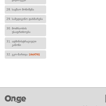
გადარეკვა
28.
საგზაო მონიშვნა
29.
სამედიცინო დახმარება
30.
მოძრაობის
უსაფრთხოება
31.
ადმინისტრაციული
კანონი
32.
ეკო-მართვა
[ახალი]