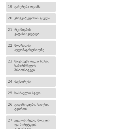
19.
გაჩერება დგომა
20.
გზაჯვარედინის გავლა
21.
რკინიგზის
გადასასვლელი
22.
მოძრაობა
ავტომაგისტრალზე
23.
საცხოვრებელი ზონა,
სამარშრუტოს
პრიორიტეტი
24.
ბუქსირება
25.
სასწავლო სვლა
26.
გადაზიდვები, ხალხი,
ტვირთი
27.
ველოსიპედი, მოპედი
და პირუტყვის