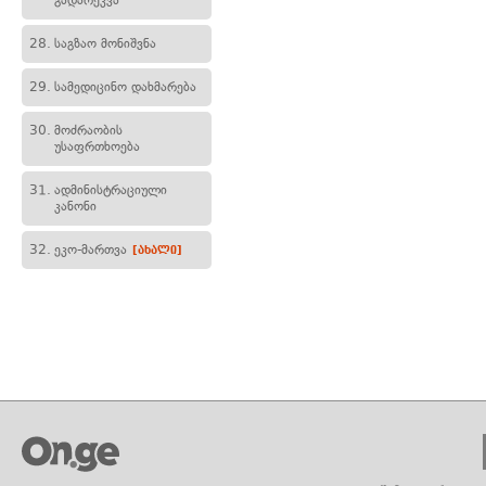
გადარეკვა
28.
საგზაო მონიშვნა
29.
სამედიცინო დახმარება
30.
მოძრაობის
უსაფრთხოება
31.
ადმინისტრაციული
კანონი
32.
ეკო-მართვა
[ახალი]