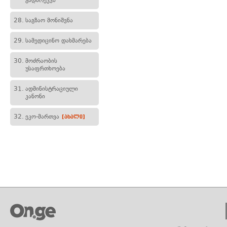
გადარეკვა
28.
საგზაო მონიშვნა
29.
სამედიცინო დახმარება
30.
მოძრაობის
უსაფრთხოება
31.
ადმინისტრაციული
კანონი
32.
ეკო-მართვა
[ახალი]