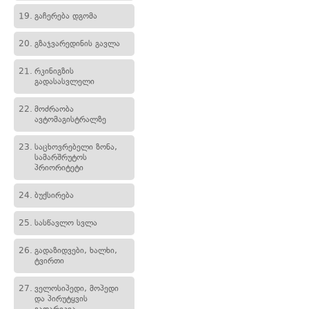
19.
გაჩერება დგომა
20.
გზაჯვარედინის გავლა
21.
რკინიგზის
გადასასვლელი
22.
მოძრაობა
ავტომაგისტრალზე
23.
საცხოვრებელი ზონა,
სამარშრუტოს
პრიორიტეტი
24.
ბუქსირება
25.
სასწავლო სვლა
26.
გადაზიდვები, ხალხი,
ტვირთი
27.
ველოსიპედი, მოპედი
და პირუტყვის