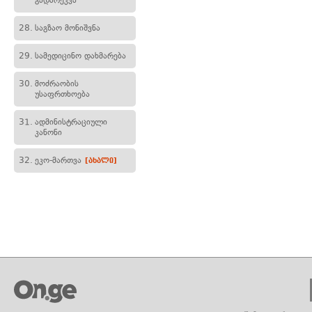
გადარეკვა
28.
საგზაო მონიშვნა
29.
სამედიცინო დახმარება
30.
მოძრაობის
უსაფრთხოება
31.
ადმინისტრაციული
კანონი
32.
ეკო-მართვა
[ახალი]