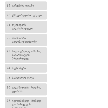
19.
გაჩერება დგომა
20.
გზაჯვარედინის გავლა
21.
რკინიგზის
გადასასვლელი
22.
მოძრაობა
ავტომაგისტრალზე
23.
საცხოვრებელი ზონა,
სამარშრუტოს
პრიორიტეტი
24.
ბუქსირება
25.
სასწავლო სვლა
26.
გადაზიდვები, ხალხი,
ტვირთი
27.
ველოსიპედი, მოპედი
და პირუტყვის