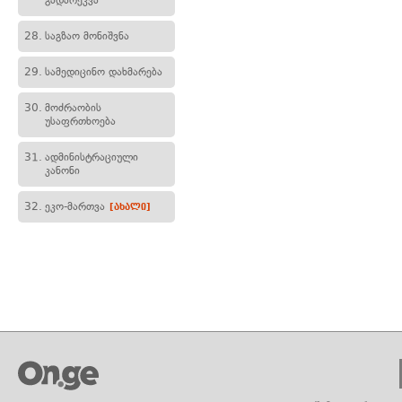
გადარეკვა
28.
საგზაო მონიშვნა
29.
სამედიცინო დახმარება
30.
მოძრაობის
უსაფრთხოება
31.
ადმინისტრაციული
კანონი
32.
ეკო-მართვა
[ახალი]