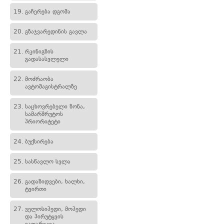
19.
გაჩერება დგომა
20.
გზაჯვარედინის გავლა
21.
რკინიგზის
გადასასვლელი
22.
მოძრაობა
ავტომაგისტრალზე
23.
საცხოვრებელი ზონა,
სამარშრუტოს
პრიორიტეტი
24.
ბუქსირება
25.
სასწავლო სვლა
26.
გადაზიდვები, ხალხი,
ტვირთი
27.
ველოსიპედი, მოპედი
და პირუტყვის